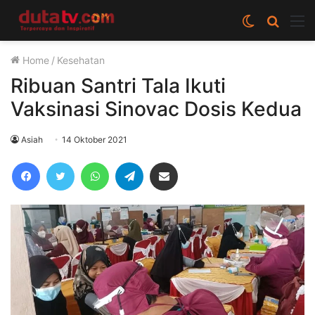
Switch
Cari
M
skin
berita
Home
/
Kesehatan
disini
Ribuan Santri Tala Ikuti
Vaksinasi Sinovac Dosis Kedua
Asiah
14 Oktober 2021
Facebook
Twitter
WhatsApp
Telegram
Share via Email