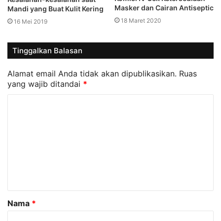
Masker dan Cairan Antiseptic
Mandi yang Buat Kulit Kering
18 Maret 2020
16 Mei 2019
Tinggalkan Balasan
Alamat email Anda tidak akan dipublikasikan.
Ruas
yang wajib ditandai
*
K
o
m
e
n
t
a
Nama
*
r
*