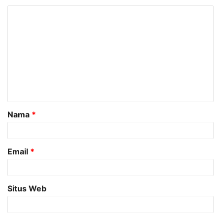
K
o
m
e
n
t
a
Nama
*
r
*
Email
*
Situs Web