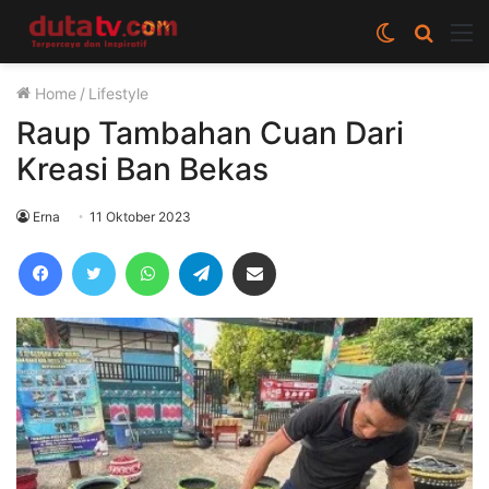
Switch
Cari
M
skin
berita
Home
/
Lifestyle
disini
Raup Tambahan Cuan Dari
Kreasi Ban Bekas
Erna
11 Oktober 2023
Facebook
Twitter
WhatsApp
Telegram
Share via Email