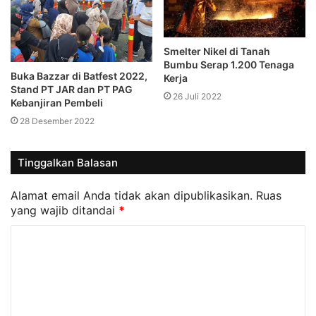
Smelter Nikel di Tanah
Bumbu Serap 1.200 Tenaga
Buka Bazzar di Batfest 2022,
Kerja
Stand PT JAR dan PT PAG
26 Juli 2022
Kebanjiran Pembeli
28 Desember 2022
Tinggalkan Balasan
Alamat email Anda tidak akan dipublikasikan.
Ruas
yang wajib ditandai
*
K
o
m
e