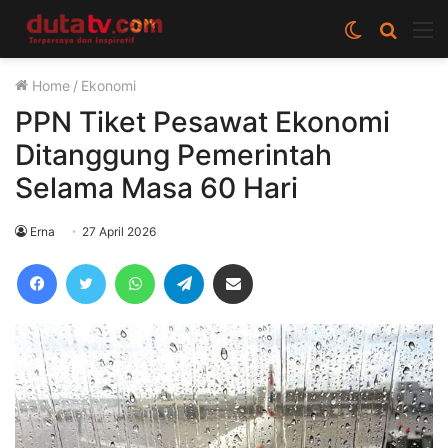
Switch
Cari
M
skin
berita
Home
/
Ekonomi
disini
PPN Tiket Pesawat Ekonomi
Ditanggung Pemerintah
Selama Masa 60 Hari
Erna
27 April 2026
Facebook
Twitter
WhatsApp
Telegram
Share via Email