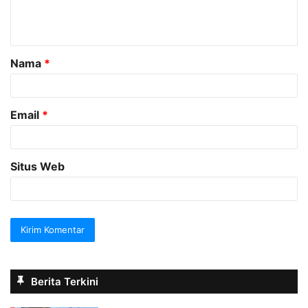
n
t
a
Nama
*
r
*
Email
*
Situs Web
Berita Terkini