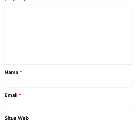
K
o
m
e
n
t
a
Nama
*
r
*
Email
*
Situs Web