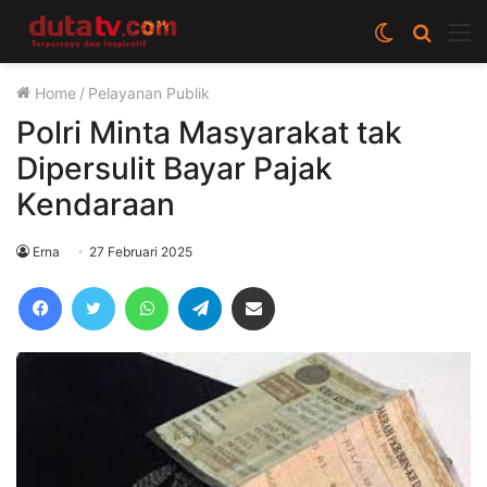
Switch
Cari
M
skin
berita
Home
/
Pelayanan Publik
disini
Polri Minta Masyarakat tak
Dipersulit Bayar Pajak
Kendaraan
Erna
27 Februari 2025
Facebook
Twitter
WhatsApp
Telegram
Share via Email