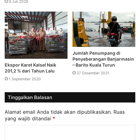
9 Juli 2026
Jumlah Penumpang di
Penyeberangan Banjarmasin
Ekspor Karet Kalsel Naik
– Barito Kuala Turun
201,2 % dari Tahun Lalu
27 Desember 2021
1 September 2020
Tinggalkan Balasan
Alamat email Anda tidak akan dipublikasikan.
Ruas
yang wajib ditandai
*
K
o