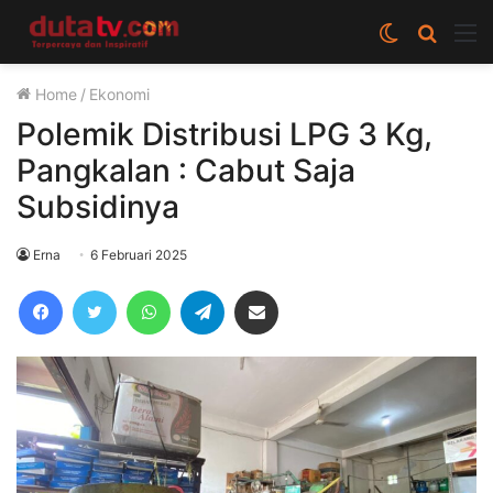
Switch
Cari
M
skin
berita
Home
/
Ekonomi
disini
Polemik Distribusi LPG 3 Kg,
Pangkalan : Cabut Saja
Subsidinya
Erna
6 Februari 2025
Facebook
Twitter
WhatsApp
Telegram
Share via Email