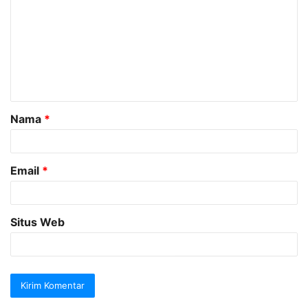
m
e
n
t
a
Nama
*
r
*
Email
*
Situs Web