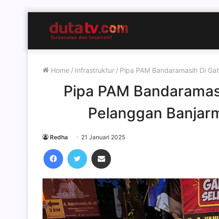
Home
/
Infrastruktur
/
Pipa PAM Bandaramasih Di Gat
Pipa PAM Bandaramasi
Pelanggan Banjar
Redha
21 Januari 2025
Facebook
Twitter
Share via Email