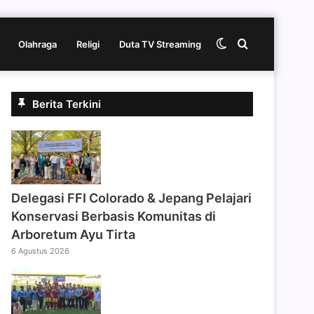
Switch
Cari
Olahraga
Religi
Duta TV Streaming
skin
berita
Berita Terkini
disini
Delegasi FFI Colorado & Jepang Pelajari
Konservasi Berbasis Komunitas di
Arboretum Ayu Tirta
6 Agustus 2026