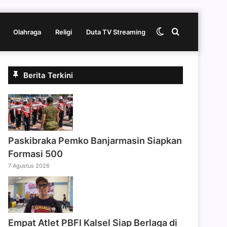
Switch
Cari
Olahraga
Religi
Duta TV Streaming
skin
berita
Berita Terkini
disini
Paskibraka Pemko Banjarmasin Siapkan
Formasi 500
7 Agustus 2026
Empat Atlet PBFI Kalsel Siap Berlaga di