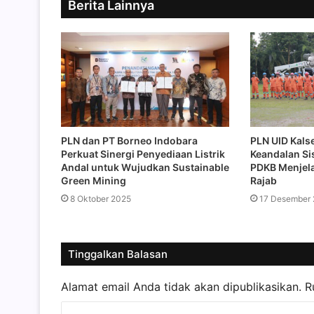
Berita Lainnya
PLN dan PT Borneo Indobara
PLN UID Kals
Perkuat Sinergi Penyediaan Listrik
Keandalan S
Andal untuk Wujudkan Sustainable
PDKB Menjela
Green Mining
Rajab
8 Oktober 2025
17 Desember
Tinggalkan Balasan
Alamat email Anda tidak akan dipublikasikan.
R
K