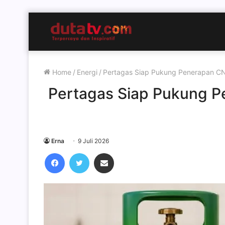
Home
/
Energi
/
Pertagas Siap Pukung Penerapan C
Pertagas Siap Pukung P
Erna
9 Juli 2026
Facebook
Twitter
Share via Email