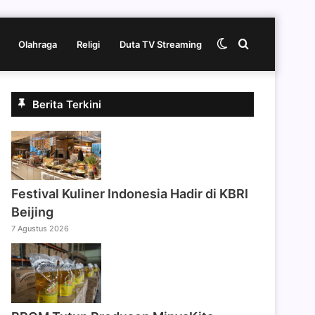
Switch
Cari
Olahraga
Religi
Duta TV Streaming
skin
berita
Berita Terkini
disini
Festival Kuliner Indonesia Hadir di KBRI
Beijing
7 Agustus 2026