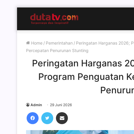
Home
/
Pemerintahan
/
Peringatan Harganas 2026; 
Percepatan Penurunan Stunting
Peringatan Harganas 2
Program Penguatan Ke
Penurun
Admin
29 Juni 2026
Facebook
Twitter
Share via Email