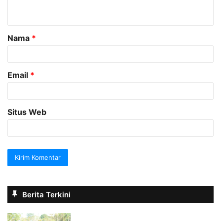
t
a
Nama
*
r
*
Email
*
Situs Web
Berita Terkini