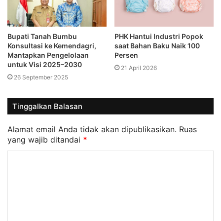
Bupati Tanah Bumbu
PHK Hantui Industri Popok
Konsultasi ke Kemendagri,
saat Bahan Baku Naik 100
Mantapkan Pengelolaan
Persen
untuk Visi 2025–2030
21 April 2026
26 September 2025
Tinggalkan Balasan
Alamat email Anda tidak akan dipublikasikan.
Ruas
yang wajib ditandai
*
K
o
m
e
n