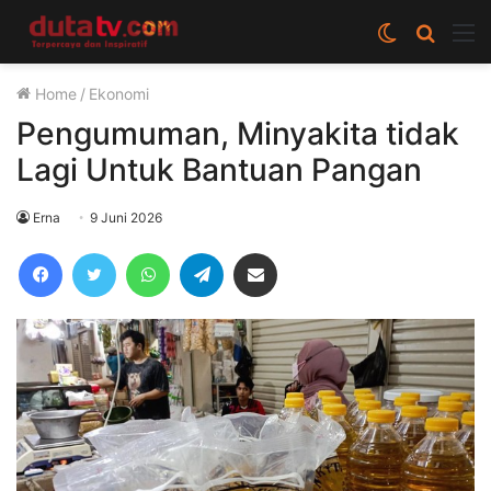
Switch
Cari
M
skin
berita
Home
/
Ekonomi
disini
Pengumuman, Minyakita tidak
Lagi Untuk Bantuan Pangan
Erna
9 Juni 2026
Facebook
Twitter
WhatsApp
Telegram
Share via Email