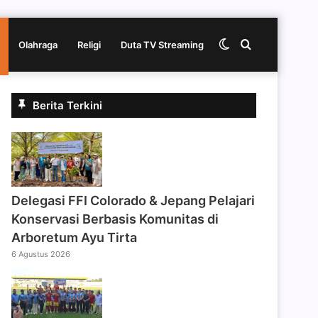
Switch
Cari
Olahraga
Religi
Duta TV Streaming
skin
berita
Berita Terkini
disini
Delegasi FFI Colorado & Jepang Pelajari
Konservasi Berbasis Komunitas di
Arboretum Ayu Tirta
6 Agustus 2026