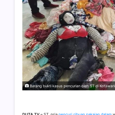
Barang bukti kasus pencurian oleh ST di Kotawaring
DUTA TV –
ST, pria
pencuri ribuan pakaian dalam
w