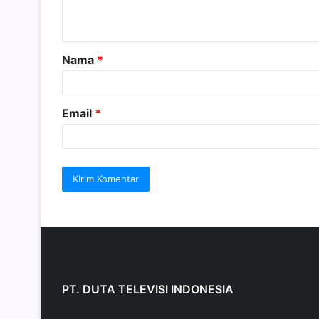
t
a
Nama
*
r
*
Email
*
PT. DUTA TELEVISI INDONESIA