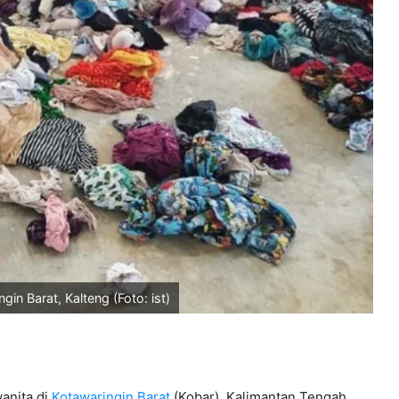
in Barat, Kalteng (Foto: ist)
anita di
Kotawaringin Barat
(Kobar), Kalimantan Tengah