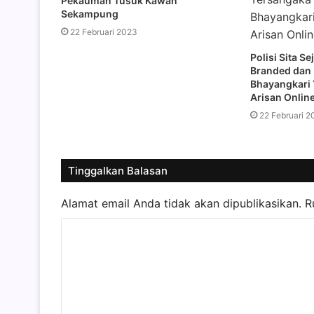
Pekauman Tusuk Kawan
Sekampung
22 Februari 2023
Polisi Sita S
Branded dan
Bhayangkari 
Arisan Onlin
22 Februari 2
Tinggalkan Balasan
Alamat email Anda tidak akan dipublikasikan.
R
K
o
m
e
n