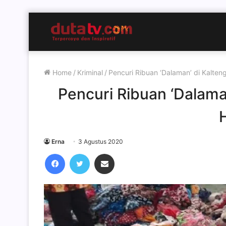
Home
/
Kriminal
/
Pencuri Ribuan ‘Dalaman’ di Kalten
Pencuri Ribuan ‘Dalaman
Erna
3 Agustus 2020
Facebook
Twitter
Share via Email