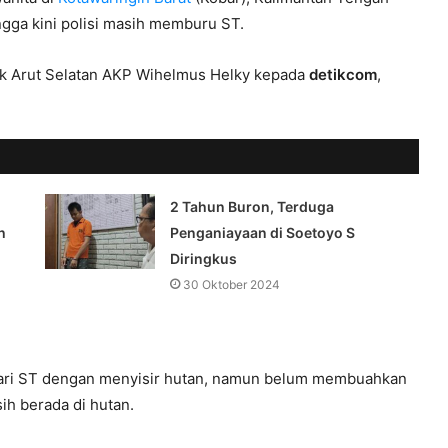
ingga kini polisi masih memburu ST.
sek Arut Selatan AKP Wihelmus Helky kepada
detikcom
,
2 Tahun Buron, Terduga
h
Penganiayaan di Soetoyo S
Diringkus
30 Oktober 2024
ari ST dengan menyisir hutan, namun belum membuahkan
sih berada di hutan.