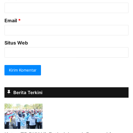
*
Email
*
Situs Web
Berita Terkini