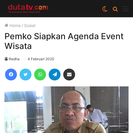
Switch
Cari
M
skin
berita
Home
/
Sosial
disini
Pemko Siapkan Agenda Event
Wisata
Redha
4 Februari 2020
Facebook
Twitter
WhatsApp
Telegram
Share via Email