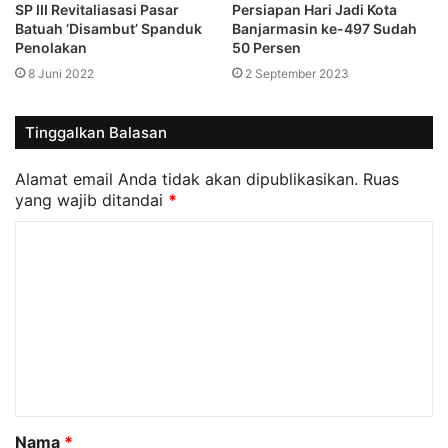
SP III Revitaliasasi Pasar
Persiapan Hari Jadi Kota
Batuah ‘Disambut’ Spanduk
Banjarmasin ke-497 Sudah
Penolakan
50 Persen
8 Juni 2022
2 September 2023
Tinggalkan Balasan
Alamat email Anda tidak akan dipublikasikan.
Ruas
yang wajib ditandai
*
K
o
m
e
n
t
a
Nama
*
r