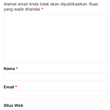
Alamat email Anda tidak akan dipublikasikan.
Ruas
yang wajib ditandai
*
K
o
m
e
n
t
a
Nama
*
r
*
Email
*
Situs Web