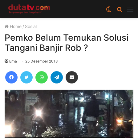
Switch
Cari
M
skin
berita
Home
/
Sosial
disini
Pemko Belum Temukan Solusi
Tangani Banjir Rob ?
Erna
25 Desember 2018
Facebook
Twitter
WhatsApp
Telegram
Share via Email