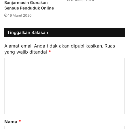
Banjarmasin Gunakan
Sensus Penduduk Online
19 Maret 2020
Tinggalkan Balasan
Alamat email Anda tidak akan dipublikasikan.
Ruas
yang wajib ditandai
*
K
o
m
e
n
t
a
Nama
*
r