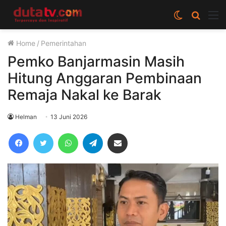
Switch
Cari
M
skin
berita
Home
/
Pemerintahan
disini
Pemko Banjarmasin Masih
Hitung Anggaran Pembinaan
Remaja Nakal ke Barak
Helman
13 Juni 2026
Facebook
Twitter
WhatsApp
Telegram
Share via Email