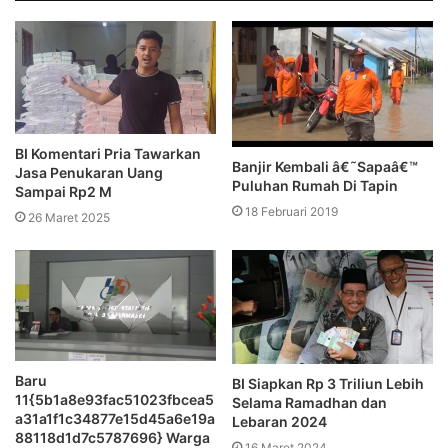
BI Komentari Pria Tawarkan
Banjir Kembali â€˜Sapaâ€™
Jasa Penukaran Uang
Puluhan Rumah Di Tapin
Sampai Rp2 M
18 Februari 2019
26 Maret 2025
Baru
BI Siapkan Rp 3 Triliun Lebih
11{5b1a8e93fac51023fbcea5
Selama Ramadhan dan
a31a1f1c34877e15d45a6e19a
Lebaran 2024
88118d1d7c5787696} Warga
16 Maret 2024