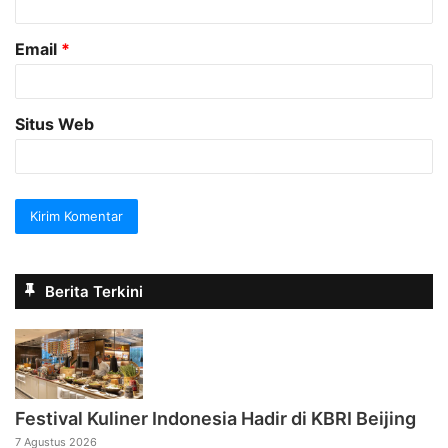
*
Email
*
Situs Web
Berita Terkini
Festival Kuliner Indonesia Hadir di KBRI Beijing
7 Agustus 2026