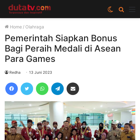
Switch
Cari
M
skin
berita
Home
/
Olahraga
disini
Pemerintah Siapkan Bonus
Bagi Peraih Medali di Asean
Para Games
Redha
13 Juni 2023
Facebook
Twitter
WhatsApp
Telegram
Share via Email