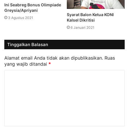
Ini Seabreg Bonus Olimpiade
Greysia/Apriyani
Syarat Balon Ketua KONI
3 Agustus 2021
Kalsel Dikritisi
6 Januari 2021
Tinggalkan Balasan
Alamat email Anda tidak akan dipublikasikan.
Ruas
yang wajib ditandai
*
K
o
m
e
n
t
a