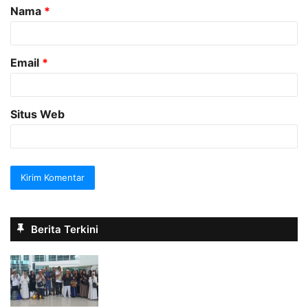
Nama
*
r
*
Email
*
Situs Web
Berita Terkini