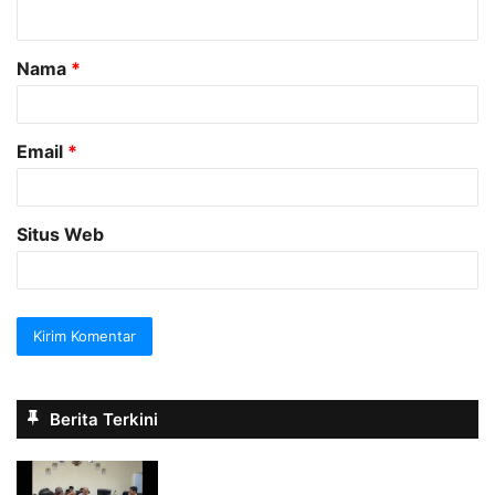
t
a
Nama
*
r
*
Email
*
Situs Web
Berita Terkini