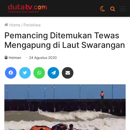
Switch
Cari
M
skin
berita
Home
/
Peristiwa
disini
Pemancing Ditemukan Tewas
Mengapung di Laut Swarangan
Helman
24 Agustus 2020
Facebook
Twitter
WhatsApp
Telegram
Share via Email