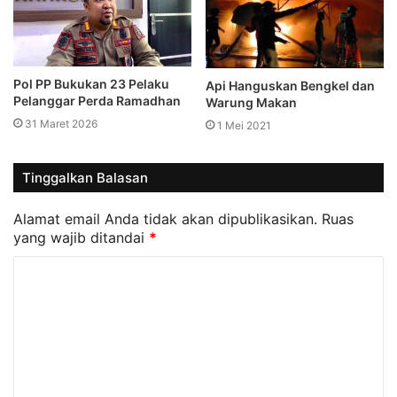
Pol PP Bukukan 23 Pelaku
Api Hanguskan Bengkel dan
Pelanggar Perda Ramadhan
Warung Makan
31 Maret 2026
1 Mei 2021
Tinggalkan Balasan
Alamat email Anda tidak akan dipublikasikan.
Ruas
yang wajib ditandai
*
K
o
m
e
n