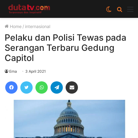
Switch
Cari
M
skin
berita
Home
/
internasional
disini
Pelaku dan Polisi Tewas pada
Serangan Terbaru Gedung
Capitol
Erna
3 April 2021
Facebook
Twitter
WhatsApp
Telegram
Share via Email