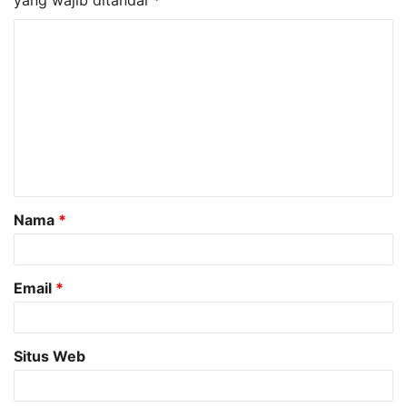
K
o
m
e
n
t
a
Nama
*
r
*
Email
*
Situs Web