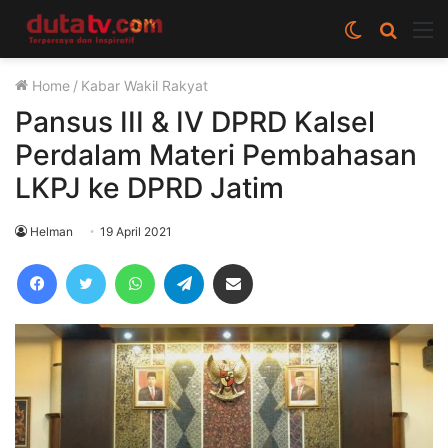
Switch
Cari
M
skin
berita
Home
/
Kabar Wakil Rakyat
disini
Pansus III & IV DPRD Kalsel
Perdalam Materi Pembahasan
LKPJ ke DPRD Jatim
Helman
19 April 2021
Facebook
Twitter
WhatsApp
Telegram
Share via Email