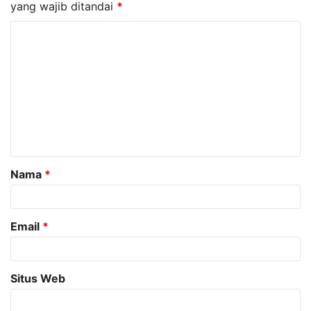
yang wajib ditandai
*
K
o
m
e
n
t
a
Nama
*
r
*
Email
*
Situs Web