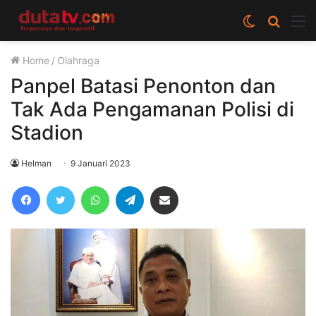
Switch
Cari
M
skin
berita
Home
/
Olahraga
disini
Panpel Batasi Penonton dan
Tak Ada Pengamanan Polisi di
Stadion
Helman
9 Januari 2023
Facebook
Twitter
WhatsApp
Telegram
Share via Email