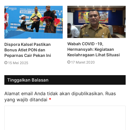
Wabah COVID -19,
Dispora Kalsel Pastikan
Hermansyah: Kegiataan
Bonus Atlet PON dan
Keolahragaan Lihat Situasi
Peparnas Cair Pekan Ini
17 Maret 2020
15 Mei 2025
Tinggalkan Balasan
Alamat email Anda tidak akan dipublikasikan.
Ruas
yang wajib ditandai
*
K
o
m