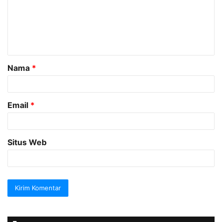
e
n
t
a
Nama
*
r
*
Email
*
Situs Web