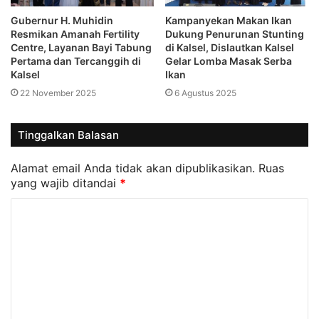
Gubernur H. Muhidin
Kampanyekan Makan Ikan
Resmikan Amanah Fertility
Dukung Penurunan Stunting
Centre, Layanan Bayi Tabung
di Kalsel, Dislautkan Kalsel
Pertama dan Tercanggih di
Gelar Lomba Masak Serba
Kalsel
Ikan
22 November 2025
6 Agustus 2025
Tinggalkan Balasan
Alamat email Anda tidak akan dipublikasikan.
Ruas
yang wajib ditandai
*
K
o
m
e
n
t