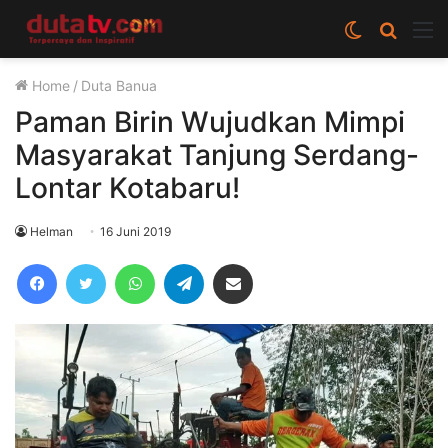
Switch
Cari
M
skin
berita
Home
/
Duta Banua
disini
Paman Birin Wujudkan Mimpi
Masyarakat Tanjung Serdang-
Lontar Kotabaru!
Helman
16 Juni 2019
Facebook
Twitter
WhatsApp
Telegram
Share via Email