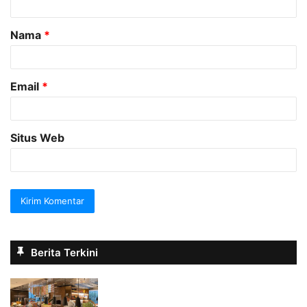
a
Nama
*
r
*
Email
*
Situs Web
Berita Terkini