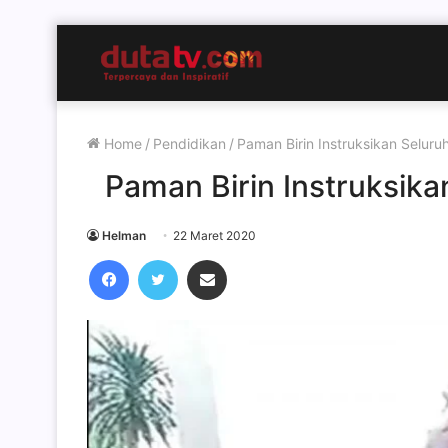
Home
/
Pendidikan
/
Paman Birin Instruksikan Seluru
Paman Birin Instruksika
Helman
22 Maret 2020
Facebook
Twitter
Share via Email