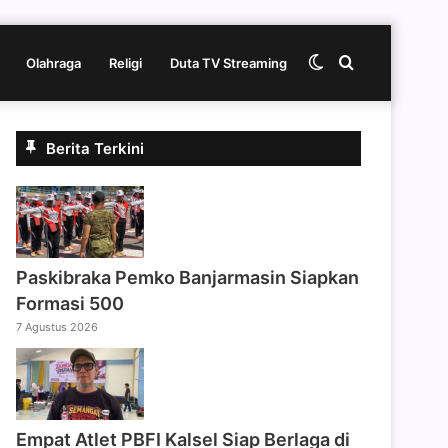
Switch
Cari
Olahraga
Religi
Duta TV Streaming
skin
berita
Berita Terkini
disini
Paskibraka Pemko Banjarmasin Siapkan
Formasi 500
7 Agustus 2026
Empat Atlet PBFI Kalsel Siap Berlaga di