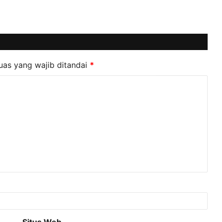
uas yang wajib ditandai
*
Situs Web