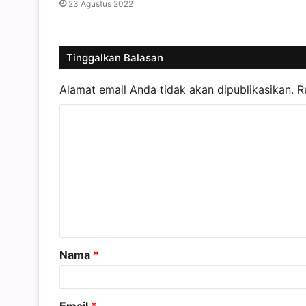
23 Agustus 2022
Tinggalkan Balasan
Alamat email Anda tidak akan dipublikasikan.
R
K
o
m
e
n
t
a
Nama
*
r
*
Email
*