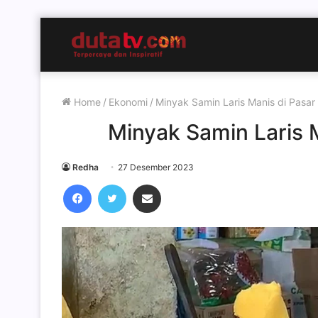
Home
/
Ekonomi
/
Minyak Samin Laris Manis di Pasar
Minyak Samin Laris 
Redha
27 Desember 2023
Facebook
Twitter
Share via Email