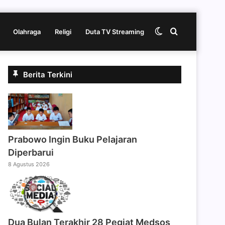
Switch
Cari
Olahraga
Religi
Duta TV Streaming
skin
berita
Berita Terkini
disini
Prabowo Ingin Buku Pelajaran
Diperbarui
8 Agustus 2026
Dua Bulan Terakhir 28 Pegiat Medsos