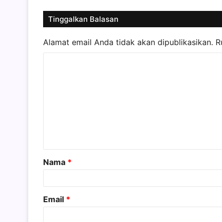
Tinggalkan Balasan
Alamat email Anda tidak akan dipublikasikan.
R
K
o
m
e
n
t
a
Nama
*
r
*
Email
*