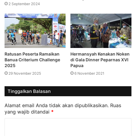
2 September 2024
Ratusan Peserta Ramaikan
Hermansyah Kenakan Noken
Banua Criterium Challenge
di Gala Dinner Peparnas XVI
2025
Papua
29 November 2025
6 November 2021
Tinggalkan Balasan
Alamat email Anda tidak akan dipublikasikan.
Ruas
yang wajib ditandai
*
K
o