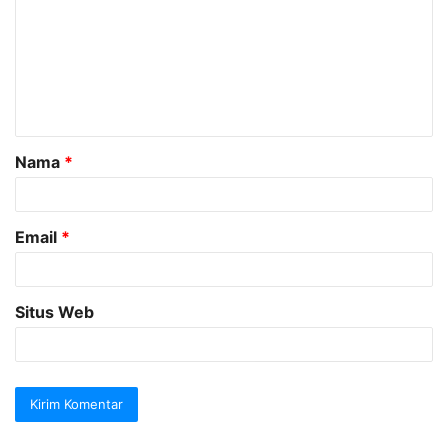
m
e
n
t
a
Nama
*
r
*
Email
*
Situs Web