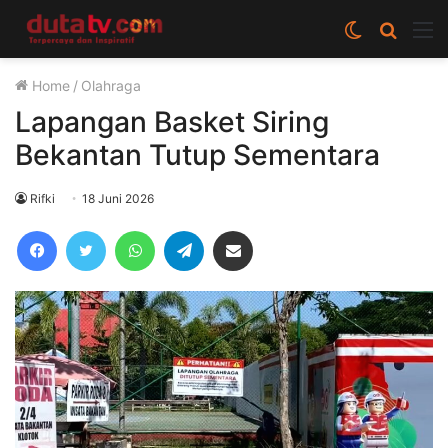
Switch
Cari
M
skin
berita
Home
/
Olahraga
disini
Lapangan Basket Siring
Bekantan Tutup Sementara
Rifki
18 Juni 2026
Facebook
Twitter
WhatsApp
Telegram
Share via Email