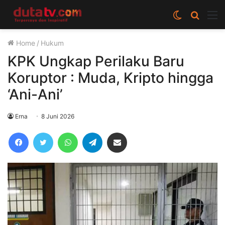
Switch
Cari
M
skin
berita
Home
/
Hukum
disini
KPK Ungkap Perilaku Baru
Koruptor : Muda, Kripto hingga
‘Ani-Ani’
Erna
8 Juni 2026
Facebook
Twitter
WhatsApp
Telegram
Share via Email