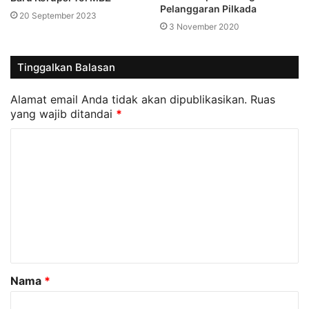
Pelanggaran Pilkada
20 September 2023
3 November 2020
Tinggalkan Balasan
Alamat email Anda tidak akan dipublikasikan.
Ruas
yang wajib ditandai
*
K
o
m
e
n
t
a
Nama
*
r
*