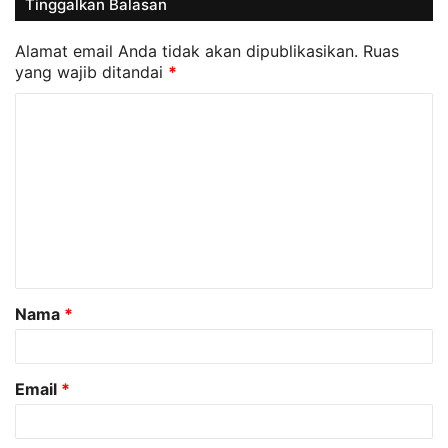
Tinggalkan Balasan
Alamat email Anda tidak akan dipublikasikan.
Ruas
yang wajib ditandai
*
K
o
m
e
n
t
a
Nama
*
r
*
Email
*