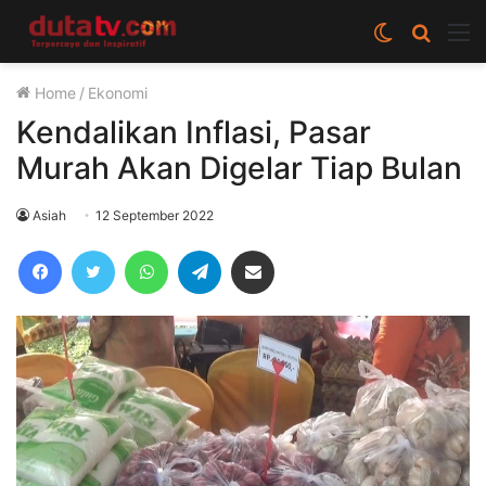
Switch
Cari
M
skin
berita
Home
/
Ekonomi
disini
Kendalikan Inflasi, Pasar
Murah Akan Digelar Tiap Bulan
Asiah
12 September 2022
Facebook
Twitter
WhatsApp
Telegram
Share via Email