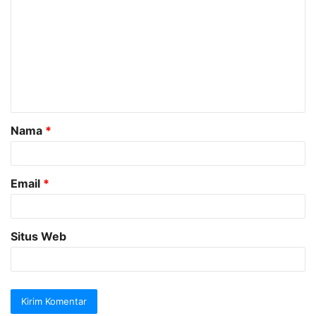
o
m
e
n
t
a
Nama
*
r
*
Email
*
Situs Web