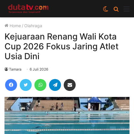
Switch
Cari
M
skin
berita
Home
/
Olahraga
disini
Kejuaraan Renang Wali Kota
Cup 2026 Fokus Jaring Atlet
Usia Dini
Tamara
6 Juli 2026
Facebook
Twitter
WhatsApp
Telegram
Share via Email