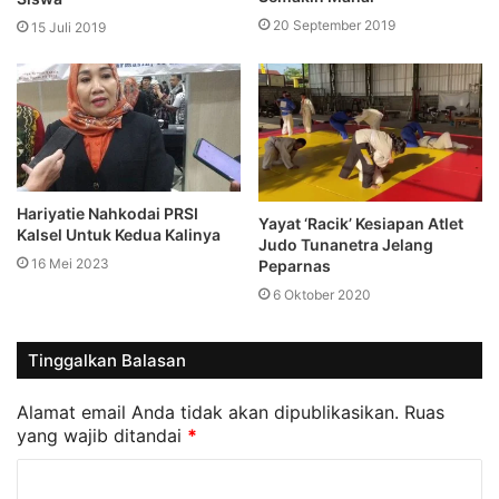
20 September 2019
15 Juli 2019
Hariyatie Nahkodai PRSI
Yayat ‘Racik’ Kesiapan Atlet
Kalsel Untuk Kedua Kalinya
Judo Tunanetra Jelang
16 Mei 2023
Peparnas
6 Oktober 2020
Tinggalkan Balasan
Alamat email Anda tidak akan dipublikasikan.
Ruas
yang wajib ditandai
*
K