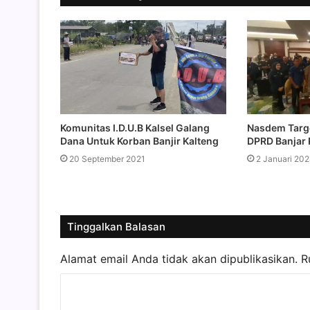
Komunitas I.D.U.B Kalsel Galang
Nasdem Targe
Dana Untuk Korban Banjir Kalteng
DPRD Banjar 
20 September 2021
2 Januari 20
Tinggalkan Balasan
Alamat email Anda tidak akan dipublikasikan.
R
K
o