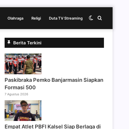
Switch
Cari
Olahraga
Religi
Duta TV Streaming
skin
berita
Berita Terkini
disini
Paskibraka Pemko Banjarmasin Siapkan
Formasi 500
7 Agustus 2026
Empat Atlet PBFI Kalsel Siap Berlaga di