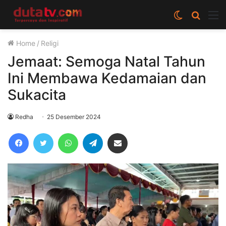
Switch
Cari
M
skin
berita
Home
/
Religi
disini
Jemaat: Semoga Natal Tahun
Ini Membawa Kedamaian dan
Sukacita
Redha
25 Desember 2024
Facebook
Twitter
WhatsApp
Telegram
Share via Email