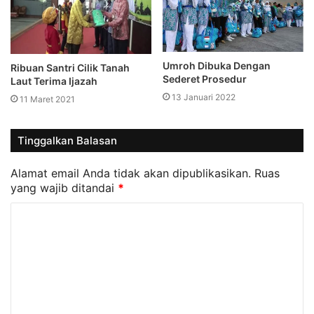
Umroh Dibuka Dengan
Ribuan Santri Cilik Tanah
Sederet Prosedur
Laut Terima Ijazah
13 Januari 2022
11 Maret 2021
Tinggalkan Balasan
Alamat email Anda tidak akan dipublikasikan.
Ruas
yang wajib ditandai
*
K
o
m
e
n