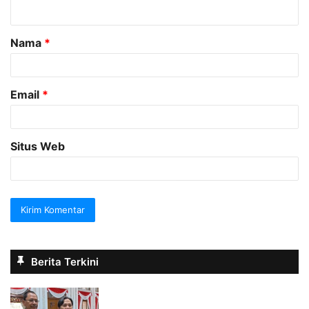
t
a
Nama
*
r
*
Email
*
Situs Web
Berita Terkini