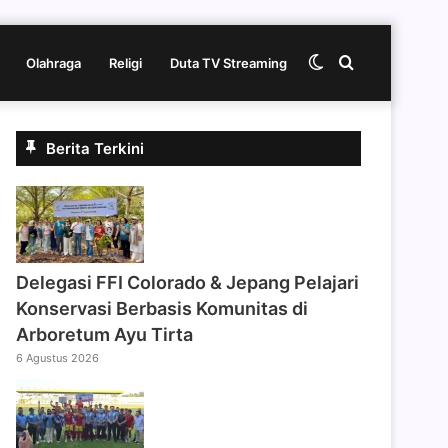
Switch
Cari
Olahraga
Religi
Duta TV Streaming
skin
berita
Berita Terkini
disini
Delegasi FFI Colorado & Jepang Pelajari
Konservasi Berbasis Komunitas di
Arboretum Ayu Tirta
6 Agustus 2026