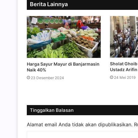
Berita Lainnya
Sholat Ghoi
Harga Sayur Mayur di Banjarmasin
Ustadz Arifin
Naik 40%
24 Mei 2019
23 Desember 2024
Tinggalkan Balasan
Alamat email Anda tidak akan dipublikasikan.
R
K