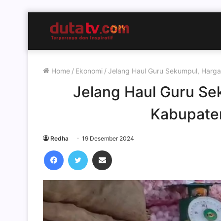
Home
/
Ekonomi
/
Jelang Haul Guru Sekumpul, Harga
Jelang Haul Guru Se
Kabupaten
Redha
19 Desember 2024
Facebook
Twitter
Share via Email