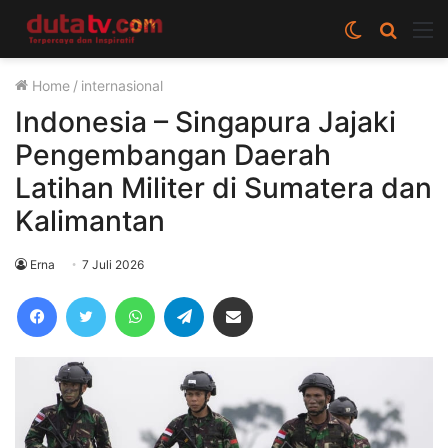
Switch
Cari
M
skin
berita
Home
/
internasional
disini
Indonesia – Singapura Jajaki
Pengembangan Daerah
Latihan Militer di Sumatera dan
Kalimantan
Erna
7 Juli 2026
Facebook
Twitter
WhatsApp
Telegram
Share via Email