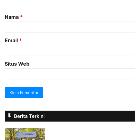
a
Nama
*
r
*
Email
*
Situs Web
Berita Terkini