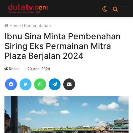
Switch
Cari
M
skin
berita
Home
/
Pemerintahan
disini
Ibnu Sina Minta Pembenahan
Siring Eks Permainan Mitra
Plaza Berjalan 2024
Redha
20 April 2024
Facebook
Twitter
WhatsApp
Telegram
Share via Email