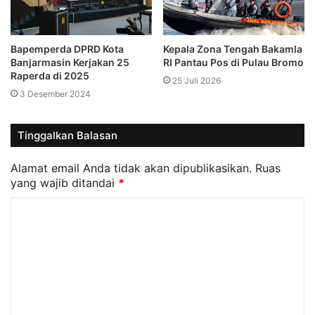
Bapemperda DPRD Kota
Kepala Zona Tengah Bakamla
Banjarmasin Kerjakan 25
RI Pantau Pos di Pulau Bromo
Raperda di 2025
25 Juli 2026
3 Desember 2024
Tinggalkan Balasan
Alamat email Anda tidak akan dipublikasikan.
Ruas
yang wajib ditandai
*
K
o
m
e
n
t