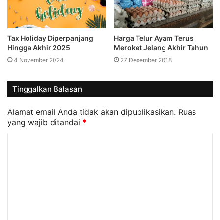
Tax Holiday Diperpanjang
Harga Telur Ayam Terus
Hingga Akhir 2025
Meroket Jelang Akhir Tahun
4 November 2024
27 Desember 2018
Tinggalkan Balasan
Alamat email Anda tidak akan dipublikasikan.
Ruas
yang wajib ditandai
*
K
o
m
e
n
t