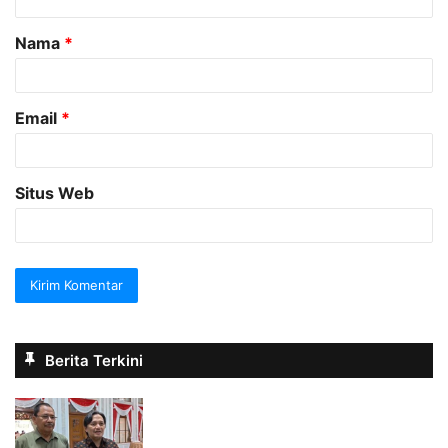
a
Nama
*
r
*
Email
*
Situs Web
Berita Terkini