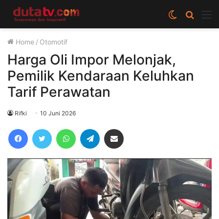
Switch
Cari
M
skin
berita
Home
/
Otomotif
disini
Harga Oli Impor Melonjak,
Pemilik Kendaraan Keluhkan
Tarif Perawatan
Rifki
10 Juni 2026
Facebook
Twitter
WhatsApp
Telegram
Share via Email