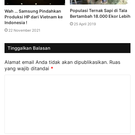
Populasi Ternak Sapi di Tala
Wah … Samsung Pindahkan
Bertambah 18.000 Ekor Lebih
Produksi HP dari Vietnam ke
Indonesia !
25 April 2019
22 November 2021
Tinggalkan Balasan
Alamat email Anda tidak akan dipublikasikan.
Ruas
yang wajib ditandai
*
K
o
m
e
n
t
a