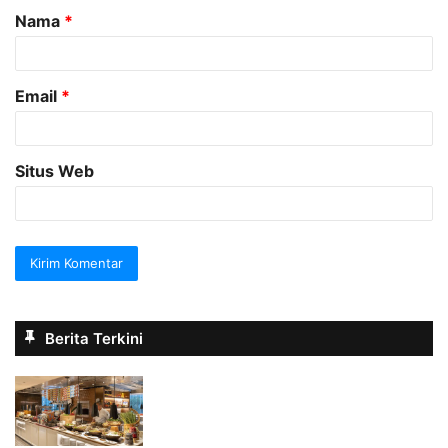
Nama
*
r
*
Email
*
Situs Web
Berita Terkini