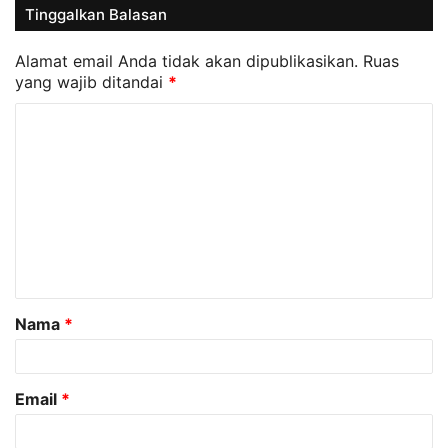
Tinggalkan Balasan
Alamat email Anda tidak akan dipublikasikan.
Ruas
yang wajib ditandai
*
K
o
m
e
n
t
a
Nama
*
r
*
Email
*