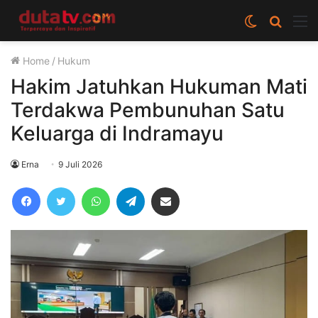
Switch
Cari
M
skin
berita
Home
/
Hukum
disini
Hakim Jatuhkan Hukuman Mati
Terdakwa Pembunuhan Satu
Keluarga di Indramayu
Erna
9 Juli 2026
Facebook
Twitter
WhatsApp
Telegram
Share via Email