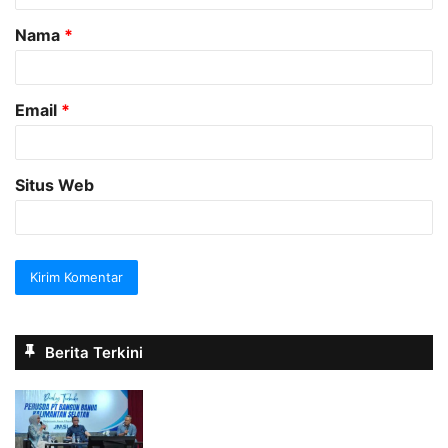
a
Nama
*
r
*
Email
*
Situs Web
Berita Terkini