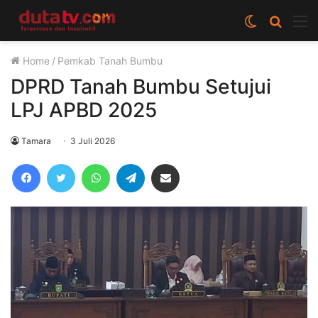
Switch
Cari
M
skin
berita
Home
/
Pemkab Tanah Bumbu
disini
DPRD Tanah Bumbu Setujui
LPJ APBD 2025
Tamara
3 Juli 2026
Facebook
Twitter
WhatsApp
Telegram
Share via Email