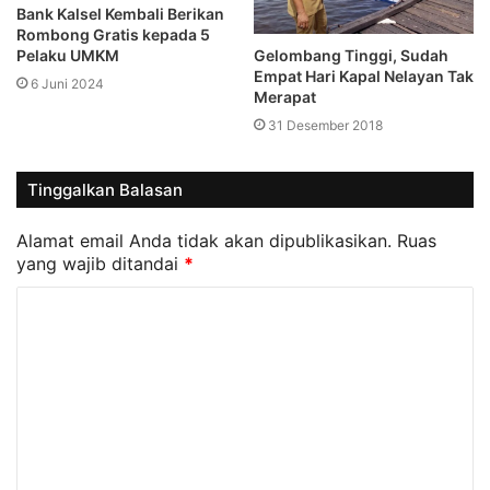
Bank Kalsel Kembali Berikan
Rombong Gratis kepada 5
Gelombang Tinggi, Sudah
Pelaku UMKM
Empat Hari Kapal Nelayan Tak
6 Juni 2024
Merapat
31 Desember 2018
Tinggalkan Balasan
Alamat email Anda tidak akan dipublikasikan.
Ruas
yang wajib ditandai
*
K
o
m
e
n
t