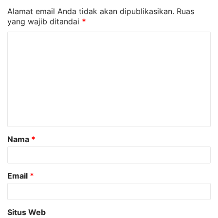
Alamat email Anda tidak akan dipublikasikan.
Ruas
yang wajib ditandai
*
K
o
m
e
n
t
a
Nama
*
r
*
Email
*
Situs Web