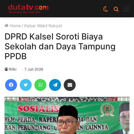
Switch
Cari
M
skin
berita
Home
/
Kabar Wakil Rakyat
disini
DPRD Kalsel Soroti Biaya
Sekolah dan Daya Tampung
PPDB
Rifki
7 Juli 2026
Facebook
Twitter
WhatsApp
Telegram
Share via Email