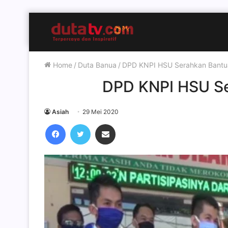
Home
/
Duta Banua
/
DPD KNPI HSU Serahkan Bant
DPD KNPI HSU S
Asiah
29 Mei 2020
Facebook
Twitter
Share via Email