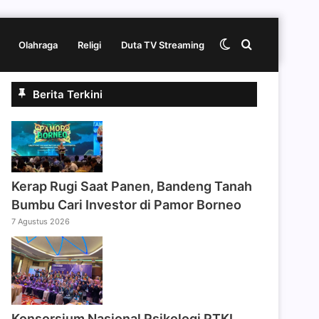
Switch
Cari
Olahraga
Religi
Duta TV Streaming
Berita Terkini
skin
berita
disini
Kerap Rugi Saat Panen, Bandeng Tanah
Bumbu Cari Investor di Pamor Borneo
7 Agustus 2026
Konsorsium Nasional Psikologi PTKI