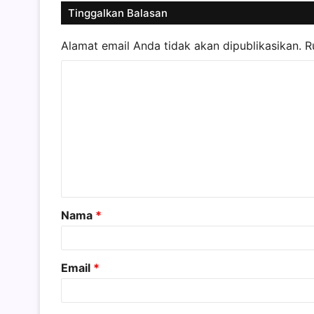
Tinggalkan Balasan
Alamat email Anda tidak akan dipublikasikan.
R
K
o
m
e
n
t
a
Nama
*
r
*
Email
*