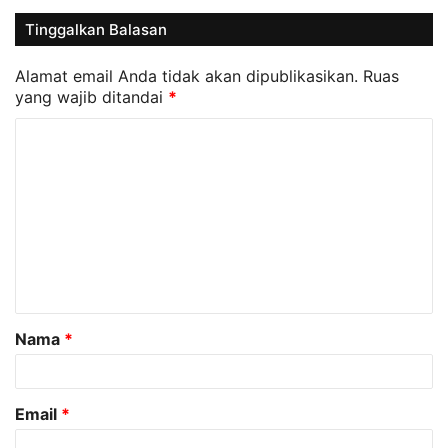
Tinggalkan Balasan
Alamat email Anda tidak akan dipublikasikan.
Ruas
yang wajib ditandai
*
K
o
m
e
n
t
a
Nama
*
r
*
Email
*