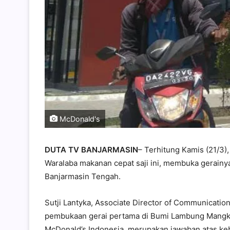
McDonald's
DUTA TV BANJARMASIN
– Terhitung Kamis (21/3
Waralaba makanan cepat saji ini, membuka gerainy
Banjarmasin Tengah.
Sutji Lantyka, Associate Director of Communicat
pembukaan gerai pertama di Bumi Lambung Mangkur
McDonald’s Indonesia, merupakan jawaban atas ke