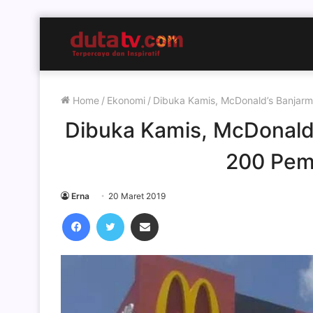
Home
/
Ekonomi
/
Dibuka Kamis, McDonald’s Banjarm
Dibuka Kamis, McDonald’
200 Pem
Erna
20 Maret 2019
Facebook
Twitter
Share via Email