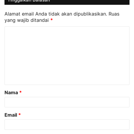
Alamat email Anda tidak akan dipublikasikan.
Ruas
yang wajib ditandai
*
K
o
m
e
n
t
a
Nama
*
r
*
Email
*