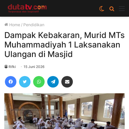
Switch
Cari
M
skin
berita
Home
/
Pendidikan
disini
Dampak Kebakaran, Murid MTs
Muhammadiyah 1 Laksanakan
Ulangan di Masjid
Rifki
15 Juni 2026
Facebook
Twitter
WhatsApp
Telegram
Share via Email