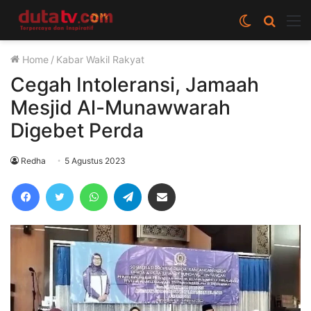
Switch
Cari
M
skin
berita
Home
/
Kabar Wakil Rakyat
disini
Cegah Intoleransi, Jamaah
Mesjid Al-Munawwarah
Digebet Perda
Redha
5 Agustus 2023
Facebook
Twitter
WhatsApp
Telegram
Share via Email