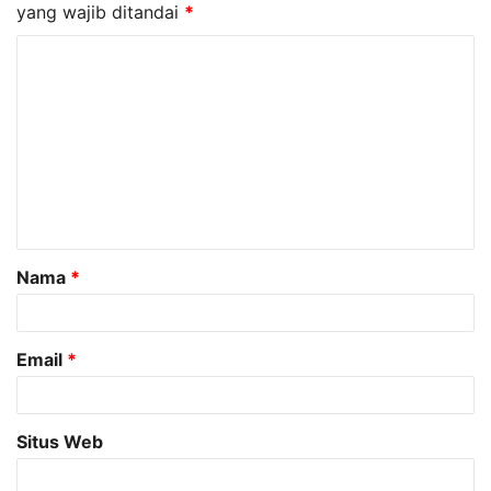
yang wajib ditandai
*
K
o
m
e
n
t
a
Nama
*
r
*
Email
*
Situs Web