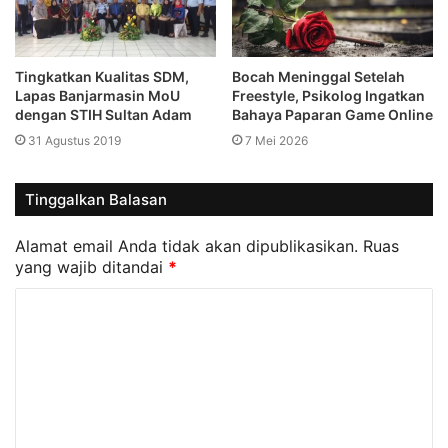
Tingkatkan Kualitas SDM,
Bocah Meninggal Setelah
Lapas Banjarmasin MoU
Freestyle, Psikolog Ingatkan
dengan STIH Sultan Adam
Bahaya Paparan Game Online
31 Agustus 2019
7 Mei 2026
Tinggalkan Balasan
Alamat email Anda tidak akan dipublikasikan.
Ruas
yang wajib ditandai
*
K
o
m
e
n