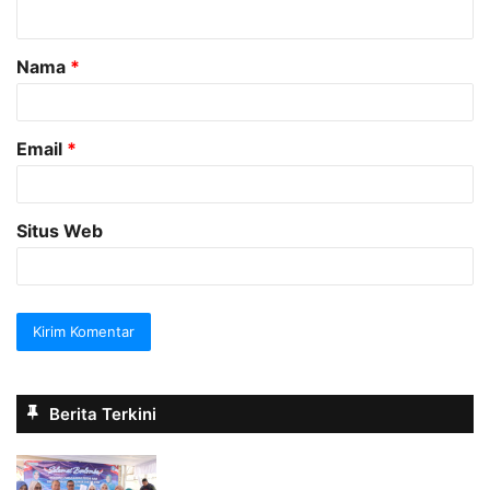
t
a
Nama
*
r
*
Email
*
Situs Web
Berita Terkini