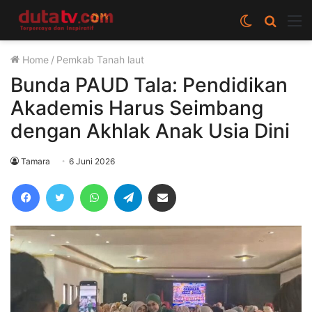
Switch
Cari
M
skin
berita
Home
/
Pemkab Tanah laut
disini
Bunda PAUD Tala: Pendidikan
Akademis Harus Seimbang
dengan Akhlak Anak Usia Dini
Tamara
6 Juni 2026
Facebook
Twitter
WhatsApp
Telegram
Share via Email