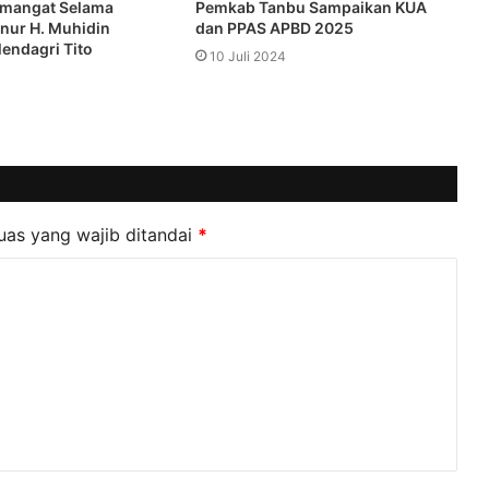
emangat Selama
Pemkab Tanbu Sampaikan KUA
rnur H. Muhidin
dan PPAS APBD 2025
Mendagri Tito
10 Juli 2024
uas yang wajib ditandai
*