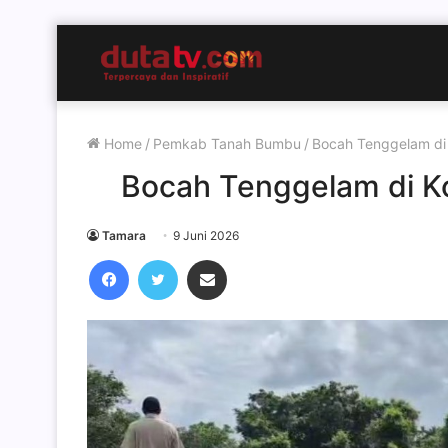
Home
/
Pemkab Tanah Bumbu
/
Bocah Tenggelam di
Bocah Tenggelam di K
Tamara
9 Juni 2026
Facebook
Twitter
Share via Email