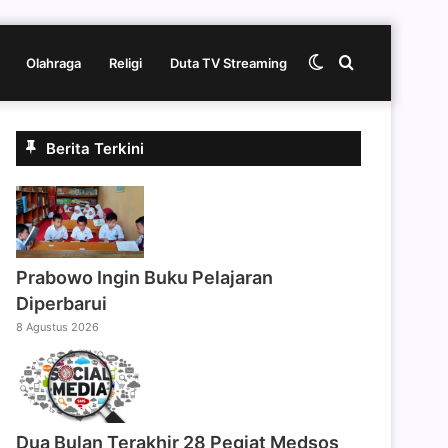
Switch
Cari
Olahraga
Religi
Duta TV Streaming
skin
berita
Berita Terkini
disini
Prabowo Ingin Buku Pelajaran
Diperbarui
8 Agustus 2026
Dua Bulan Terakhir 28 Pegiat Medsos