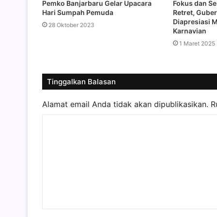
Pemko Banjarbaru Gelar Upacara
Fokus dan S
Hari Sumpah Pemuda
Retret, Gube
Diapresiasi 
28 Oktober 2023
Karnavian
1 Maret 2025
Tinggalkan Balasan
Alamat email Anda tidak akan dipublikasikan.
R
K
o
m
e
n
t
a