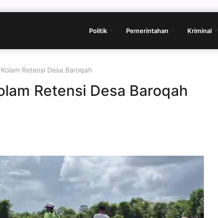
Politik
Pemerintahan
Kriminal
 Kolam Retensi Desa Baroqah
olam Retensi Desa Baroqah