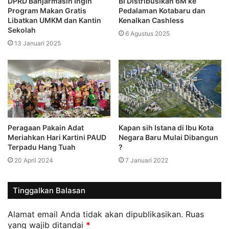
DPRD Banjarmasin Ingin
BI Distribusikan 6M ke
Program Makan Gratis
Pedalaman Kotabaru dan
Libatkan UMKM dan Kantin
Kenalkan Cashless
Sekolah
6 Agustus 2025
13 Januari 2025
Peragaan Pakain Adat
Kapan sih Istana di Ibu Kota
Meriahkan Hari Kartini PAUD
Negara Baru Mulai Dibangun
Terpadu Hang Tuah
?
20 April 2024
7 Januari 2022
Tinggalkan Balasan
Alamat email Anda tidak akan dipublikasikan.
Ruas
yang wajib ditandai
*