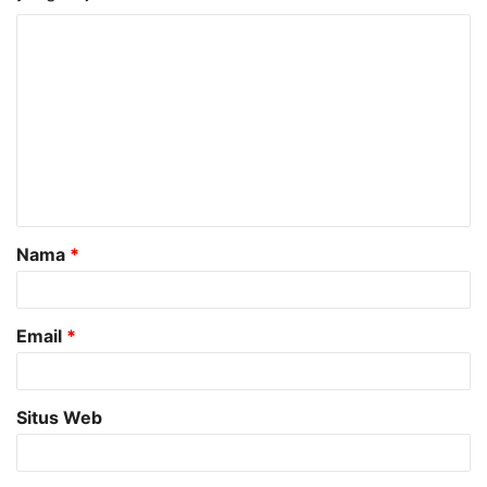
K
o
m
e
n
t
a
Nama
*
r
*
Email
*
Situs Web