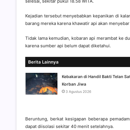
selesai, sekitar pukul 18.58 WITA.
Kejadian tersebut menyebabkan kepanikan di kala
barang mereka karena khawatir api akan menyebar 
Tidak lama kemudian, kobaran api merambat ke d
karena sumber api belum dapat diketahui.
Berita Lainnya
Kebakaran di Handil Bakti Telan Sa
Korban Jiwa
3 Agustus 2026
Beruntung, berkat kesigapan beberapa pemadam k
dapat diisolasi sekitar 40 menit setelahnya.