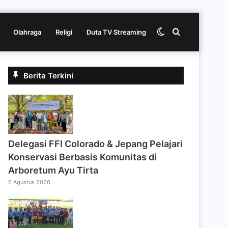
Switch
Cari
Olahraga
Religi
Duta TV Streaming
skin
berita
Berita Terkini
disini
Delegasi FFI Colorado & Jepang Pelajari
Konservasi Berbasis Komunitas di
Arboretum Ayu Tirta
6 Agustus 2026