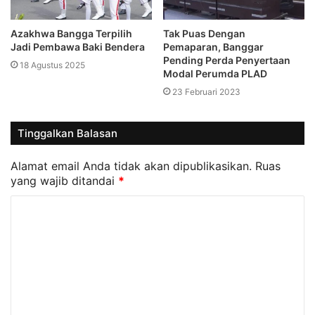
Azakhwa Bangga Terpilih
Tak Puas Dengan
Jadi Pembawa Baki Bendera
Pemaparan, Banggar
Pending Perda Penyertaan
18 Agustus 2025
Modal Perumda PLAD
23 Februari 2023
Tinggalkan Balasan
Alamat email Anda tidak akan dipublikasikan.
Ruas
yang wajib ditandai
*
K
o
m
e
n
t