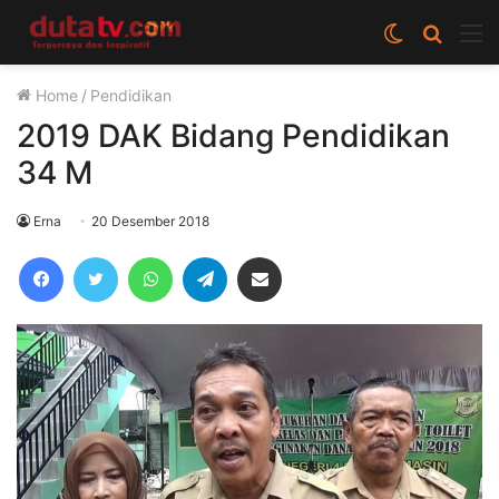
Switch
Cari
M
skin
berita
Home
/
Pendidikan
disini
2019 DAK Bidang Pendidikan
34 M
Erna
20 Desember 2018
Facebook
Twitter
WhatsApp
Telegram
Share via Email