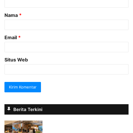
a
Nama
*
r
*
Email
*
Situs Web
Berita Terkini