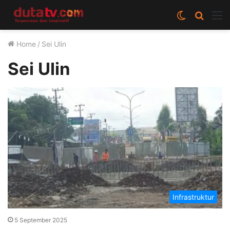
Switch
Cari
M
skin
berita
Home
/
Sei Ulin
disini
Sei Ulin
Infrastruktur
5 September 2025