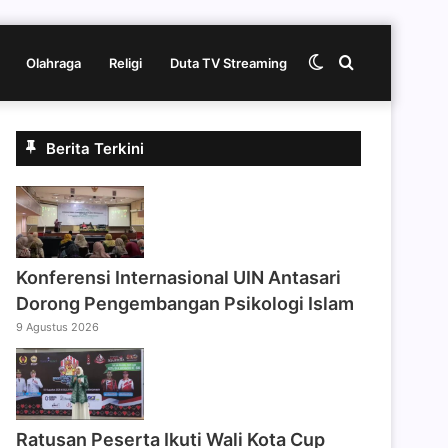
Switch
Cari
Olahraga
Religi
Duta TV Streaming
skin
berita
Berita Terkini
disini
Konferensi Internasional UIN Antasari
Dorong Pengembangan Psikologi Islam
9 Agustus 2026
Ratusan Peserta Ikuti Wali Kota Cup