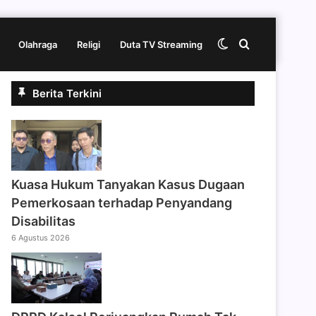
Switch
Cari
Olahraga
Religi
Duta TV Streaming
Berita Terkini
skin
berita
disini
Kuasa Hukum Tanyakan Kasus Dugaan
Pemerkosaan terhadap Penyandang
Disabilitas
6 Agustus 2026