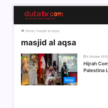
Home
/
masjid al aqsa
masjid al aqsa
4 Oktober 2025
Hijrah Co
Palestina 
Religi