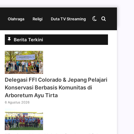
Switch
Cari
Olahraga
Religi
Duta TV Streaming
Berita Terkini
skin
berita
disini
Delegasi FFI Colorado & Jepang Pelajari
Konservasi Berbasis Komunitas di
Arboretum Ayu Tirta
6 Agustus 2026