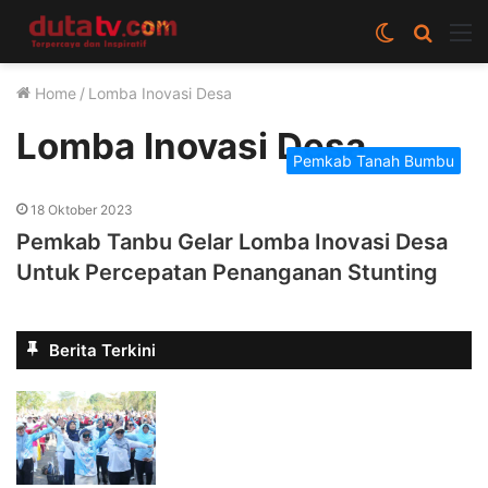
Switch
Cari
M
skin
berita
Home
/
Lomba Inovasi Desa
disini
Lomba Inovasi Desa
Pemkab Tanah Bumbu
18 Oktober 2023
Pemkab Tanbu Gelar Lomba Inovasi Desa
Untuk Percepatan Penanganan Stunting
Berita Terkini